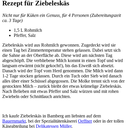
Rezept für Ziebeleskäs
Nicht nur für Küken ein Genuss, für 4 Personen (Zubereitungszeit
ca. 3 Tage)
1,5 L Rohmilch
Pfeffer, Salz
Ziebeleskäs wird aus Rohmilch gewonnen. Zugedeckt wird sie
einen Tag bei Zimmertemperatur stehen gelassen. Dabei setzt sich
die Sahne an der Oberfläche ab. Diese wird am nächsten Tag
abgeschöpft. Die verbliebene Milch kommt in einen Topf und wird
langsam erwärmt (nicht gekocht!), bis das Eiweiß sich absetzt.
Danach wird der Topf vom Herd genommen. Die Milch wird dann
1-2 Tage stocken gelassen. Durch ein Tuch oder Sieb wird danach
alles über einer Schüssel abgegossen. Die Molke trennt sich von der
gestockten Milch – zurück bleibt der etwas krümelige Ziebeleskäs.
Nach Belieben mit etwas Pfeffer und Salz würzen und mit rohen
Zwiebeln oder Schnittlauch anrichten.
Ich kaufe Ziebeleskäs in Bamberg am liebsten auf dem
Bauernmarkt
, bei der Spezialitätenkäserei
Oeffner
oder in der tollen
Käseabteilung bei
Delikatessen Müller
.