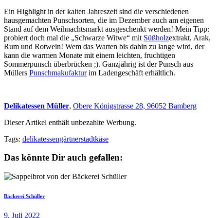
Ein Highlight in der kalten Jahreszeit sind die verschiedenen
hausgemachten Punschsorten, die im Dezember auch am eigenen
Stand auf dem Weihnachtsmarkt ausgeschenkt werden! Mein Tipp:
probiert doch mal die „Schwarze Witwe“ mit
Süßholz
extrakt, Arak,
Rum und Rotwein! Wem das Warten bis dahin zu lange wird, der
kann die warmen Monate mit einem leichten, fruchtigen
Sommerpunsch überbrücken ;). Ganzjährig ist der Punsch aus
Müllers
Punschmakufaktur
im Ladengeschäft erhältlich.
Delikatessen Müller
,
Obere Königstrasse 28, 96052 Bamberg
Dieser Artikel enthält unbezahlte Werbung.
Tags:
delikatessen
gärtnerstadt
käse
Das könnte Dir auch gefallen:
Bäckerei Schüller
9. Juli 2022