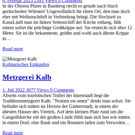
6. Februar 2023
2393
Views
0
Comments
In der Oberen Pfarre in Bamberg riecht es gerade nach frisch
geräucherten Würsten! Ungewöhnlich für einen Ort, den man doch
eher mit Weihrauchduft in Verbindung bringt. Die Hochzeit zu
KanaLäuft man im linken Seitenschiff der Kirche entlang, fällt
einem sofort die prächtige Großkrippe auf. Sie erstreckt sich über 12
Meter. Sie ist die bekannteste, größte und wohl auch älteste Krippe
in…
Read more
Kulinarisches Einkaufen
Metzgerei Kalb
1. Juli 2022
3077
Views
0
Comments
Abseits vom touristischen Trubel der Innenstadt liegt die
Traditionsmetzgerei Kalb. "Nomen est omen" denkt man sofort. Sie
befindet sich mitten im Herzen der Gärtnerstadt, in einem der
ältesten Häuser des Viertels. Auf dem kleinen Platz rund um die
Gangolfskirche mit der großen Linde fühlt man sich fast wie mitten
in einem Dorf, eine Bank und ein Brunnen laden zum Verweilen…
Read more