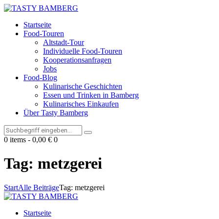
Startseite
Food-Touren
Altstadt-Tour
Individuelle Food-Touren
Kooperationsanfragen
Jobs
Food-Blog
Kulinarische Geschichten
Essen und Trinken in Bamberg
Kulinarisches Einkaufen
Über Tasty Bamberg
0 items
-
0,00 €
0
Tag: metzgerei
Start
Alle Beiträge
Tag: metzgerei
Startseite