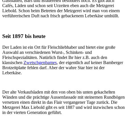
Gaststätten, Bars und Brauereien besonders hoch. Es gibt auch
Cafés, Läden und schon seit Urzeiten eben auch die Metzgerei
Liebold. Schon beim Betreten der Metzgerei wird man von einem
verführerischen Duft nach frisch gebackenem Leberkäse umhüllt.
Seit 1897 bis heute
Der Laden ist ein Ort für Fleischliebhaber und bietet eine große
Auswahl an verschiedenen Wurst-, Schinken- und
Fleischspezialitäten. Natürlich findet Ihr hier z.B. auch den
klassischen
Zwetschgenbames
, der eigentlich auf keiner Bamberger
Brotzeitplatte fehlen darf. Aber der wahre Star hier ist der
Leberkäse.
Der alte Verkaufsladen mit den von oben bis unten gekachelten
Wänden und die prächtige Aussenfassade mit steinernen Rundbögen
versetzen einen direkt in das Flair vergangener Tage zurück. Die
Metzgerei Max Liebold gibt es seit 1887 und wird inzwischen schon
in der vierten Generation geführt.