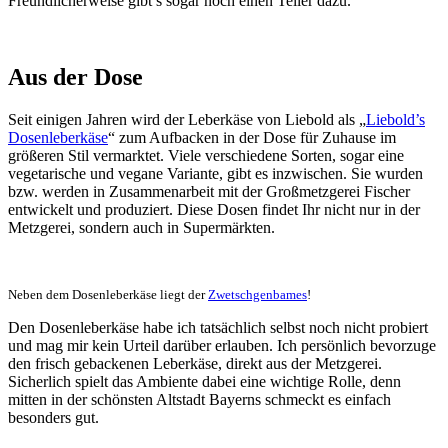
Freundlicherweise gibt’s sogar noch einen Teller dazu.
Aus der Dose
Seit einigen Jahren wird der Leberkäse von Liebold als „
Liebold’s
Dosenleberkäse
“ zum Aufbacken in der Dose für Zuhause im
größeren Stil vermarktet. Viele verschiedene Sorten, sogar eine
vegetarische und vegane Variante, gibt es inzwischen. Sie wurden
bzw. werden in Zusammenarbeit mit der Großmetzgerei Fischer
entwickelt und produziert. Diese Dosen findet Ihr nicht nur in der
Metzgerei, sondern auch in Supermärkten.
Neben dem Dosenleberkäse liegt der
Zwetschgenbames
!
Den Dosenleberkäse habe ich tatsächlich selbst noch nicht probiert
und mag mir kein Urteil darüber erlauben. Ich persönlich bevorzuge
den frisch gebackenen Leberkäse, direkt aus der Metzgerei.
Sicherlich spielt das Ambiente dabei eine wichtige Rolle, denn
mitten in der schönsten Altstadt Bayerns schmeckt es einfach
besonders gut.