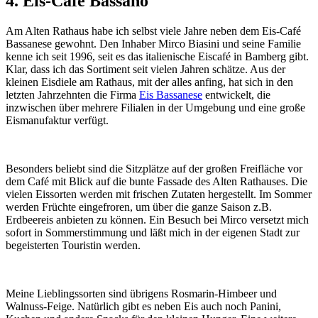
4. Eis-Café Bassano
Am Alten Rathaus habe ich selbst viele Jahre neben dem Eis-Café
Bassanese gewohnt. Den Inhaber Mirco Biasini und seine Familie
kenne ich seit 1996, seit es das italienische Eiscafé in Bamberg gibt.
Klar, dass ich das Sortiment seit vielen Jahren schätze. Aus der
kleinen Eisdiele am Rathaus, mit der alles anfing, hat sich in den
letzten Jahrzehnten die Firma
Eis Bassanese
entwickelt, die
inzwischen über mehrere Filialen in der Umgebung und eine große
Eismanufaktur verfügt.
Besonders beliebt sind die Sitzplätze auf der großen Freifläche vor
dem Café mit Blick auf die bunte Fassade des Alten Rathauses. Die
vielen Eissorten werden mit frischen Zutaten hergestellt. Im Sommer
werden Früchte eingefroren, um über die ganze Saison z.B.
Erdbeereis anbieten zu können. Ein Besuch bei Mirco versetzt mich
sofort in Sommerstimmung und läßt mich in der eigenen Stadt zur
begeisterten Touristin werden.
Meine Lieblingssorten sind übrigens Rosmarin-Himbeer und
Walnuss-Feige. Natürlich gibt es neben Eis auch noch Panini,