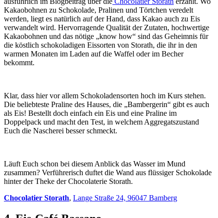
ausführlich im Blogbeitrag über die
Chocolatier Storath
erzählt. Wo
Kakaobohnen zu Schokolade, Pralinen und Törtchen veredelt
werden, liegt es natürlich auf der Hand, dass Kakao auch zu Eis
verwandelt wird. Hervorragende Qualität der Zutaten, hochwertige
Kakaobohnen und das nötige „know how“ sind das Geheimnis für
die köstlich schokoladigen Eissorten von Storath, die ihr in den
warmen Monaten im Laden auf die Waffel oder im Becher
bekommt.
Klar, dass hier vor allem Schokoladensorten hoch im Kurs stehen.
Die beliebteste Praline des Hauses, die „Bambergerin“ gibt es auch
als Eis! Bestellt doch einfach ein Eis und eine Praline im
Doppelpack und macht den Test, in welchem Aggregatszustand
Euch die Nascherei besser schmeckt.
Läuft Euch schon bei diesem Anblick das Wasser im Mund
zusammen? Verführerisch duftet die Wand aus flüssiger Schokolade
hinter der Theke der Chocolaterie Storath.
Chocolatier Storath
,
Lange Straße 24, 96047 Bamberg