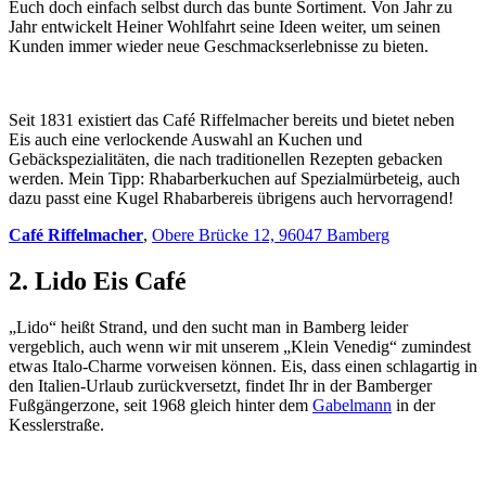
Euch doch einfach selbst durch das bunte Sortiment. Von Jahr zu
Jahr entwickelt Heiner Wohlfahrt seine Ideen weiter, um seinen
Kunden immer wieder neue Geschmackserlebnisse zu bieten.
Seit 1831 existiert das Café Riffelmacher bereits und bietet neben
Eis auch eine verlockende Auswahl an Kuchen und
Gebäckspezialitäten, die nach traditionellen Rezepten gebacken
werden. Mein Tipp: Rhabarberkuchen auf Spezialmürbeteig, auch
dazu passt eine Kugel Rhabarbereis übrigens auch hervorragend!
Café Riffelmacher
,
Obere Brücke 12, 96047 Bamberg
2. Lido Eis Café
„Lido“ heißt Strand, und den sucht man in Bamberg leider
vergeblich, auch wenn wir mit unserem „Klein Venedig“ zumindest
etwas Italo-Charme vorweisen können. Eis, dass einen schlagartig in
den Italien-Urlaub zurückversetzt, findet Ihr in der Bamberger
Fußgängerzone, seit 1968 gleich hinter dem
Gabelmann
in der
Kesslerstraße.