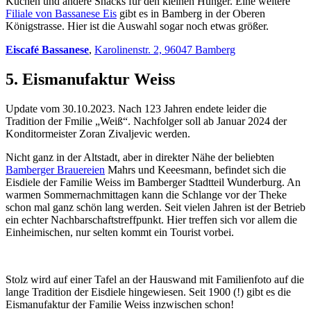
Kuchen und andere Snacks für den kleinen Hunger. Eine weitere
Filiale von Bassanese Eis
gibt es in Bamberg in der Oberen
Königstrasse. Hier ist die Auswahl sogar noch etwas größer.
Eiscafé Bassanese
,
Karolinenstr. 2, 96047 Bamberg
5. Eismanufaktur Weiss
Update vom 30.10.2023. Nach 123 Jahren endete leider die
Tradition der Fmilie „Weiß“. Nachfolger soll ab Januar 2024 der
Konditormeister Zoran Zivaljevic werden.
Nicht ganz in der Altstadt, aber in direkter Nähe der beliebten
Bamberger Brauereien
Mahrs und Keeesmann, befindet sich die
Eisdiele der Familie Weiss im Bamberger Stadtteil Wunderburg. An
warmen Sommernachmittagen kann die Schlange vor der Theke
schon mal ganz schön lang werden. Seit vielen Jahren ist der Betrieb
ein echter Nachbarschaftstreffpunkt. Hier treffen sich vor allem die
Einheimischen, nur selten kommt ein Tourist vorbei.
Stolz wird auf einer Tafel an der Hauswand mit Familienfoto auf die
lange Tradition der Eisdiele hingewiesen. Seit 1900 (!) gibt es die
Eismanufaktur der Familie Weiss inzwischen schon!