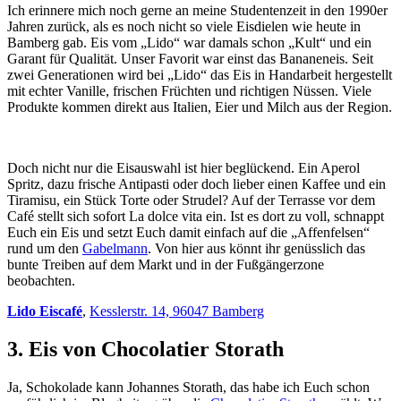
Ich erinnere mich noch gerne an meine Studentenzeit in den 1990er
Jahren zurück, als es noch nicht so viele Eisdielen wie heute in
Bamberg gab. Eis vom „Lido“ war damals schon „Kult“ und ein
Garant für Qualität. Unser Favorit war einst das Bananeneis. Seit
zwei Generationen wird bei „Lido“ das Eis in Handarbeit hergestellt
mit echter Vanille, frischen Früchten und richtigen Nüssen. Viele
Produkte kommen direkt aus Italien, Eier und Milch aus der Region.
Doch nicht nur die Eisauswahl ist hier beglückend. Ein Aperol
Spritz, dazu frische Antipasti oder doch lieber einen Kaffee und ein
Tiramisu, ein Stück Torte oder Strudel? Auf der Terrasse vor dem
Café stellt sich sofort La dolce vita ein. Ist es dort zu voll, schnappt
Euch ein Eis und setzt Euch damit einfach auf die „Affenfelsen“
rund um den
Gabelmann
. Von hier aus könnt ihr genüsslich das
bunte Treiben auf dem Markt und in der Fußgängerzone
beobachten.
Lido Eiscafé
,
Kesslerstr. 14, 96047 Bamberg
3. Eis von Chocolatier Storath
Ja, Schokolade kann Johannes Storath, das habe ich Euch schon