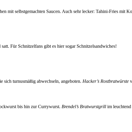
en mit selbstgemachten Saucen. Auch sehr lecker: Tahini-Fries mit Ko
satt. Für Schnitzelfans gibt es hier sogar Schnitzelsandwiches!
ie sich turnusmäßig abwechseln, angeboten.
Hacker’s Rostbratwürste
v
ockwurst bis hin zur Currywurst.
Brendel’s Bratwurstgrill
im leuchtend 