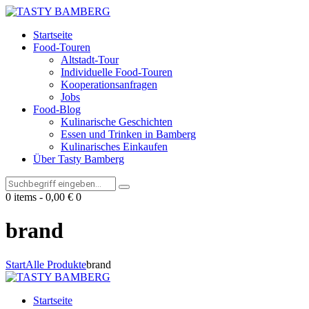
Startseite
Food-Touren
Altstadt-Tour
Individuelle Food-Touren
Kooperationsanfragen
Jobs
Food-Blog
Kulinarische Geschichten
Essen und Trinken in Bamberg
Kulinarisches Einkaufen
Über Tasty Bamberg
0 items
-
0,00 €
0
brand
Start
Alle Produkte
brand
Startseite