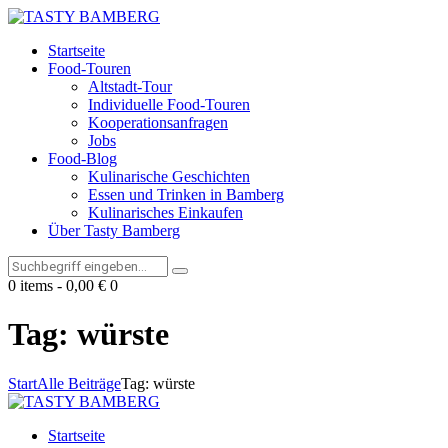
Startseite
Food-Touren
Altstadt-Tour
Individuelle Food-Touren
Kooperationsanfragen
Jobs
Food-Blog
Kulinarische Geschichten
Essen und Trinken in Bamberg
Kulinarisches Einkaufen
Über Tasty Bamberg
0 items
-
0,00 €
0
Tag: würste
Start
Alle Beiträge
Tag: würste
Startseite