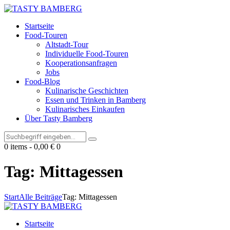
Startseite
Food-Touren
Altstadt-Tour
Individuelle Food-Touren
Kooperationsanfragen
Jobs
Food-Blog
Kulinarische Geschichten
Essen und Trinken in Bamberg
Kulinarisches Einkaufen
Über Tasty Bamberg
0 items
-
0,00 €
0
Tag: Mittagessen
Start
Alle Beiträge
Tag: Mittagessen
Startseite