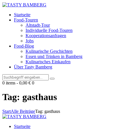
Startseite
Food-Touren
Altstadt-Tour
Individuelle Food-Touren
Kooperationsanfragen
Jobs
Food-Blog
Kulinarische Geschichten
Essen und Trinken in Bamberg
Kulinarisches Einkaufen
Über Tasty Bamberg
0 items
-
0,00 €
0
Tag: gasthaus
Start
Alle Beiträge
Tag: gasthaus
Startseite