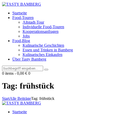
Startseite
Food-Touren
Altstadt-Tour
Individuelle Food-Touren
Kooperationsanfragen
Jobs
Food-Blog
Kulinarische Geschichten
Essen und Trinken in Bamberg
Kulinarisches Einkaufen
Über Tasty Bamberg
0 items
-
0,00 €
0
Tag: frühstück
Start
Alle Beiträge
Tag: frühstück
Startseite