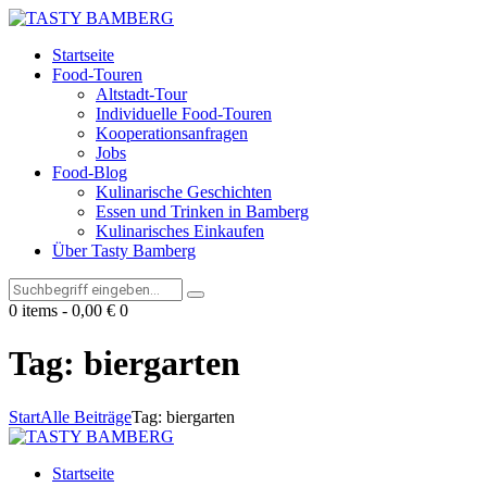
Startseite
Food-Touren
Altstadt-Tour
Individuelle Food-Touren
Kooperationsanfragen
Jobs
Food-Blog
Kulinarische Geschichten
Essen und Trinken in Bamberg
Kulinarisches Einkaufen
Über Tasty Bamberg
0 items
-
0,00 €
0
Tag: biergarten
Start
Alle Beiträge
Tag: biergarten
Startseite